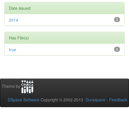
Date issued
2014
1
Has File(s)
true
1
Theme by
DSpace Software
Copyright © 2002-2013
Duraspace
-
Feedback