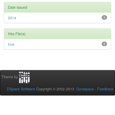
Date issued
2014
1
Has File(s)
true
1
Theme by
DSpace Software
Copyright © 2002-2013
Duraspace
-
Feedback