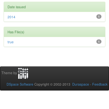
Date issued
2014
1
Has File(s)
true
1
Theme by
DSpace Software
Copyright © 2002-2013
Duraspace
-
Feedback