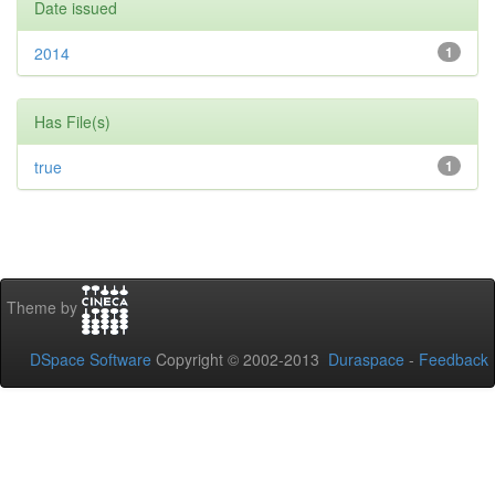
Date issued
2014
1
Has File(s)
true
1
Theme by
DSpace Software
Copyright © 2002-2013
Duraspace
-
Feedback