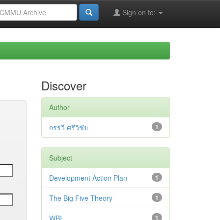
Sign on to:
Discover
Author
กรรวี ศรีวิชัย
1
Subject
Development Action Plan
1
The Big Five Theory
1
WBI
1