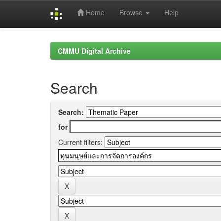
Home
Browse
Help
Skip
navigation
CMMU Digital Archive
Search
Search:
for
Current filters: