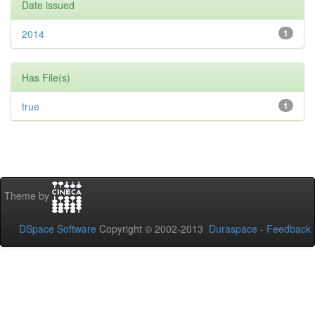
Date issued
2014
1
Has File(s)
true
1
Theme by
DSpace Software
Copyright © 2002-2013
Duraspace
-
Feedback