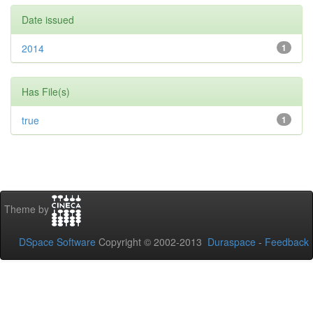
Date issued
2014
1
Has File(s)
true
1
Theme by
DSpace Software
Copyright © 2002-2013
Duraspace
-
Feedback