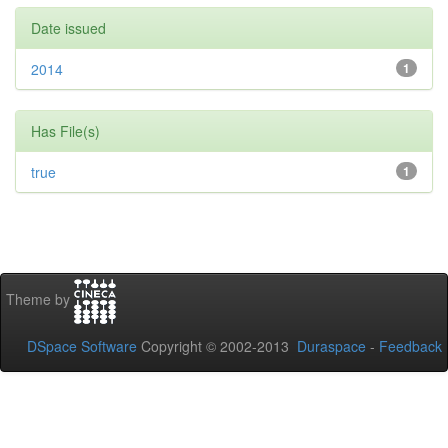
Date issued
2014
1
Has File(s)
true
1
Theme by
DSpace Software
Copyright © 2002-2013
Duraspace
-
Feedback