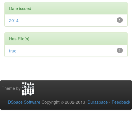
Date issued
2014
1
Has File(s)
true
1
Theme by
DSpace Software
Copyright © 2002-2013
Duraspace
-
Feedback