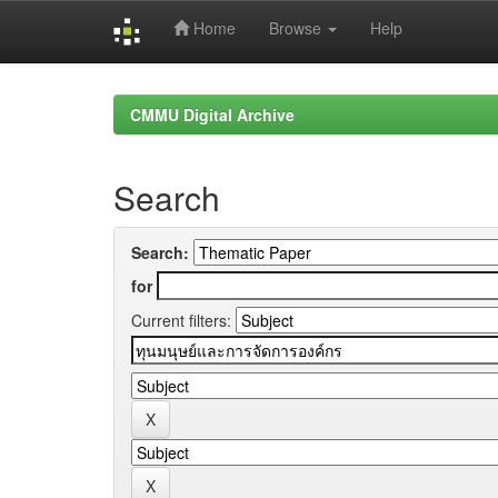
Home
Browse
Help
Skip
navigation
CMMU Digital Archive
Search
Search:
for
Current filters: