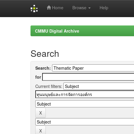
Home
Browse
Help
Skip
navigation
CMMU Digital Archive
Search
Search:
for
Current filters: