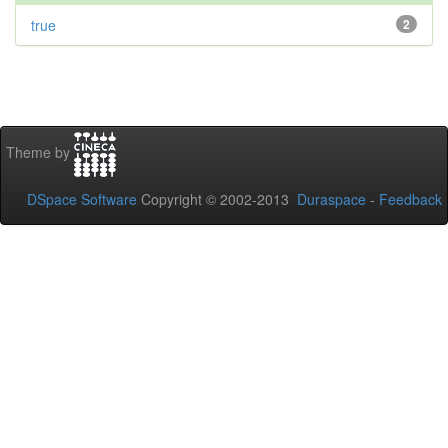
true
2
Theme by
DSpace Software
Copyright © 2002-2013
Duraspace
-
Feedback