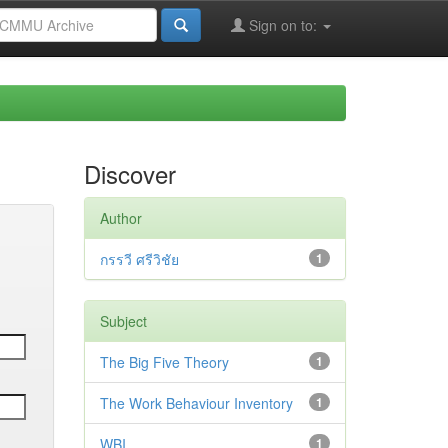
Sign on to:
Discover
Author
กรรวี ศรีวิชัย
1
Subject
The Big Five Theory
1
The Work Behaviour Inventory
1
WBI
1