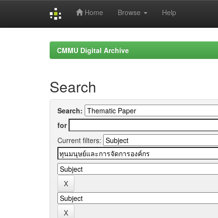
Home
Browse
Help
Skip
navigation
CMMU Digital Archive
Search
Search:
for
Current filters: