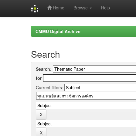
Home
Browse
Help
Skip
navigation
CMMU Digital Archive
Search
Search:
for
Current filters: