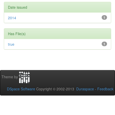
Date issued
2014
1
Has File(s)
true
1
Theme by
DSpace Software
Copyright © 2002-2013
Duraspace
-
Feedback