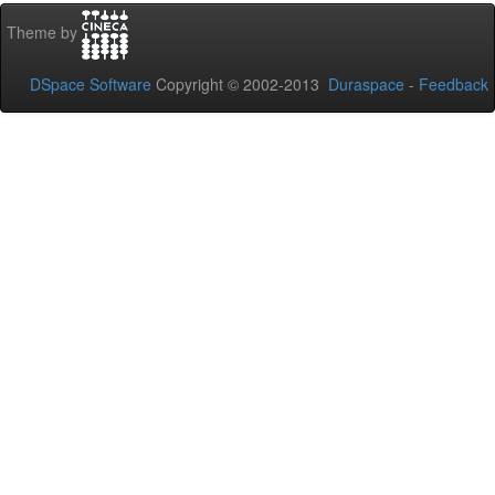
Theme by
DSpace Software
Copyright © 2002-2013
Duraspace
-
Feedback