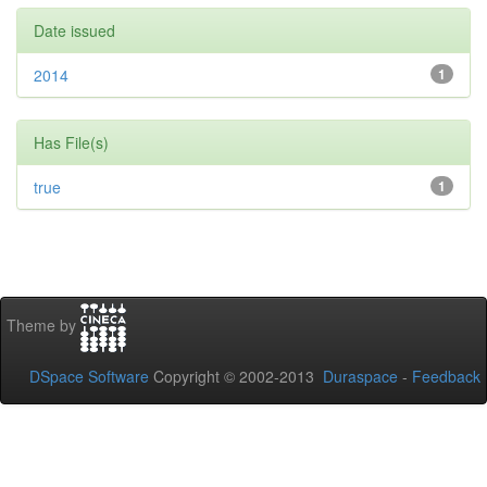
Date issued
2014
1
Has File(s)
true
1
Theme by
DSpace Software
Copyright © 2002-2013
Duraspace
-
Feedback