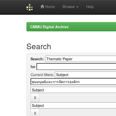
Home
Browse
Help
Skip
navigation
CMMU Digital Archive
Search
Search:
for
Current filters: