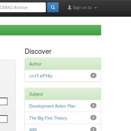
Sign on to:
Discover
Author
กรรวี ศรีวิชัย
1
Subject
Development Action Plan
1
The Big Five Theory
1
WBI
1