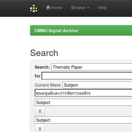
Home
Browse
Help
Skip
navigation
CMMU Digital Archive
Search
Search:
for
Current filters: