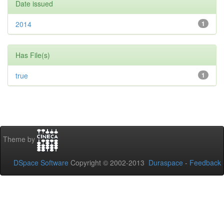
Date issued
2014
1
Has File(s)
true
1
Theme by
DSpace Software
Copyright © 2002-2013
Duraspace
-
Feedback