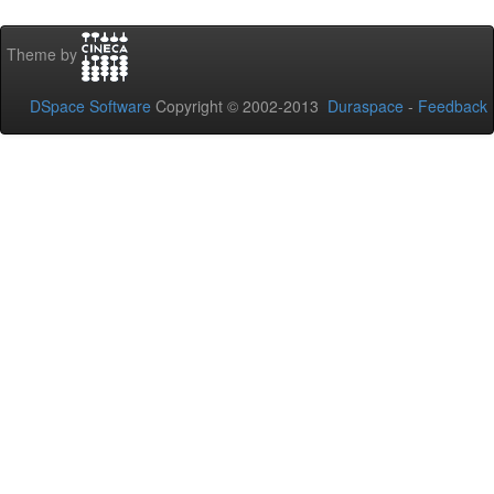
Theme by
DSpace Software
Copyright © 2002-2013
Duraspace
-
Feedback