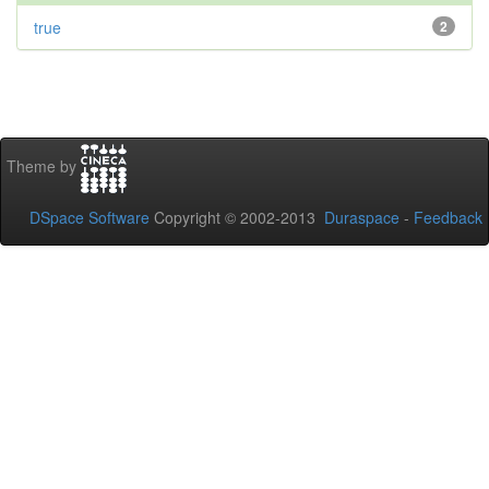
true
2
Theme by
DSpace Software
Copyright © 2002-2013
Duraspace
-
Feedback