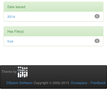
Date issued
2014
1
Has File(s)
true
1
Theme by
DSpace Software
Copyright © 2002-2013
Duraspace
-
Feedback