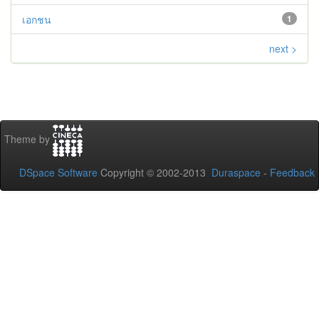
เอกชน
1
next >
Theme by
DSpace Software
Copyright © 2002-2013
Duraspace
-
Feedback