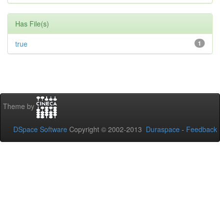
Has File(s)
true
1
Theme by
DSpace Software
Copyright © 2002-2013
Duraspace
-
Feedback