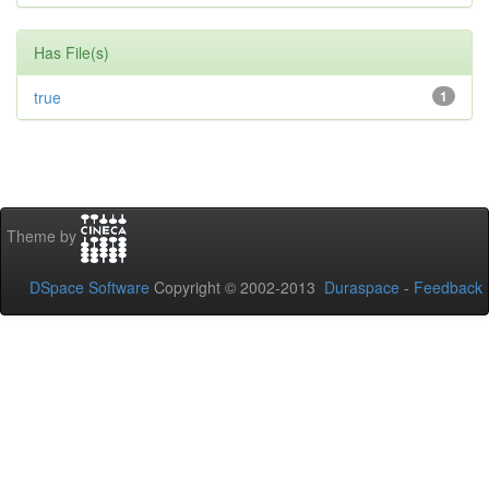
Has File(s)
true
1
Theme by
DSpace Software
Copyright © 2002-2013
Duraspace
-
Feedback