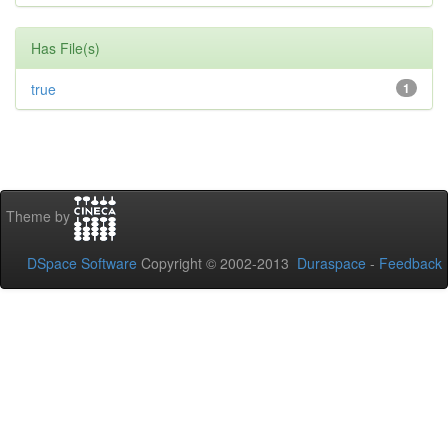
Has File(s)
true
1
Theme by
DSpace Software
Copyright © 2002-2013
Duraspace
-
Feedback