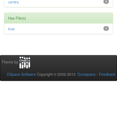
เอกชน
1
Has File(s)
true
1
Theme by
DSpace Software
Copyright © 2002-2013
Duraspace
-
Feedback