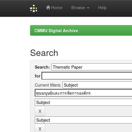
Home
Browse
Help
Skip
navigation
CMMU Digital Archive
Search
Search:
for
Current filters: