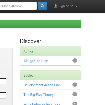
Sign on to:
Discover
Author
วิศิษฎ์สรี ภาวะกุล
1
Subject
Development Action Plan
1
The Big Five Theory
1
Work Behavior Inventory
1