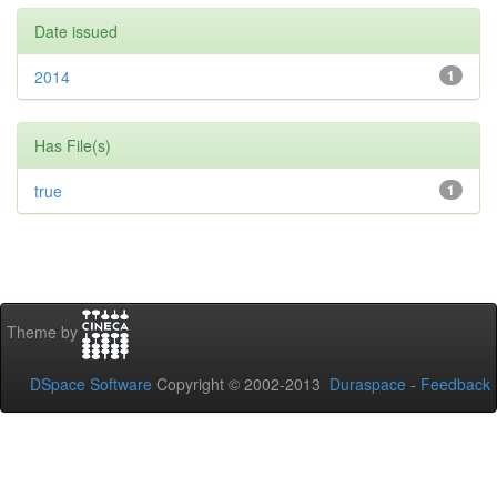
Date issued
2014
1
Has File(s)
true
1
Theme by
DSpace Software
Copyright © 2002-2013
Duraspace
-
Feedback