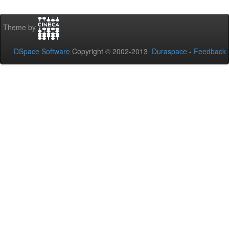
Theme by
DSpace Software
Copyright © 2002-2013
Duraspace
-
Feedback