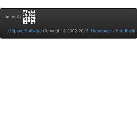
Theme by
DSpace Software
Copyright © 2002-2013
Duraspace
-
Feedback