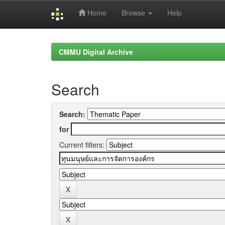
Home
Browse
Help
Skip
navigation
CMMU Digital Archive
Search
Search:
for
Current filters: