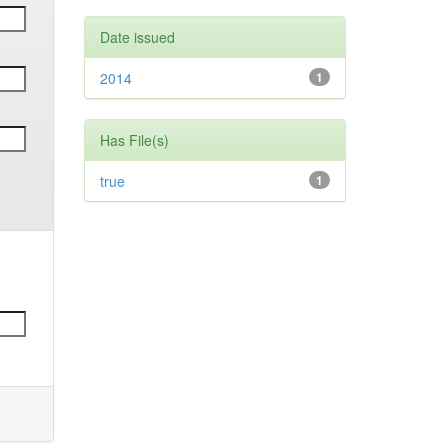
Date issued
2014
1
Has File(s)
true
1