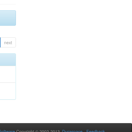
next
oftware
Copyright © 2002-2013
Duraspace
-
Feedback