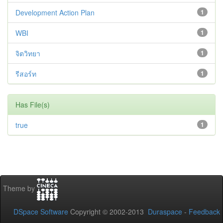
Development Action Plan
1
WBI
1
จิตวิทยา
1
รีสอร์ท
1
Has File(s)
true
1
Theme by
DSpace Software
Copyright © 2002-2013
Duraspace
-
Feedback