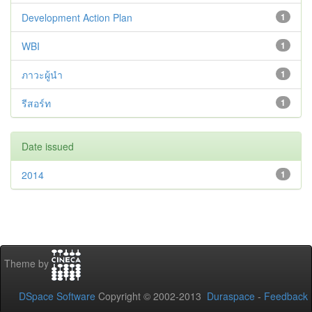
Development Action Plan
1
WBI
1
ภาวะผู้นำ
1
รีสอร์ท
1
Date issued
2014
1
Theme by
DSpace Software
Copyright © 2002-2013
Duraspace
-
Feedback