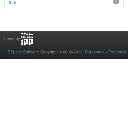
true
1
Theme by
DSpace Software
Copyright © 2002-2013
Duraspace
-
Feedback