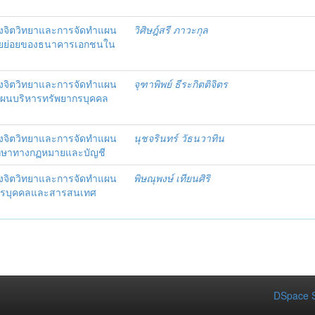
งจิตวิทยาและการจัดทำแผน
วิศิษฎ์สรี ภาวะกุล
อรายย่อยของธนาคารเอกชนใน
งจิตวิทยาและการจัดทำแผน
จุฑาพิพย์ ธีระกิตติจิตร
แผนบริหารทรัพยากรบุคคล
งจิตวิทยาและการจัดทำแผน
นุชจรินทร์ วัธนวาทิน
รึกษาทางกฏหมายและบัญชี
งจิตวิทยาและการจัดทำแผน
พิษณุพงษ์ เทียนศิริ
ากรบุคคลและสารสนเทศ
DSpace S