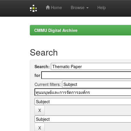
Home
Browse
Help
Skip
navigation
CMMU Digital Archive
Search
Search:
for
Current filters: