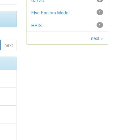
Five Factors Model
1
HRIS
1
next >
next