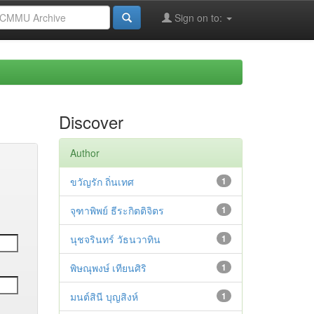
Sign on to:
Discover
Author
ขวัญรัก ถิ่นเทศ
1
จุฑาพิพย์ ธีระกิตติจิตร
1
นุชจรินทร์ วัธนวาทิน
1
พิษณุพงษ์ เทียนศิริ
1
มนต์สินี บุญสิงห์
1