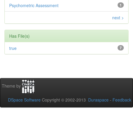
Psychometric Assessment
1
next >
Has File(s)
true
7
Theme by
DSpace Software
Copyright © 2002-2013
Duraspace
-
Feedback