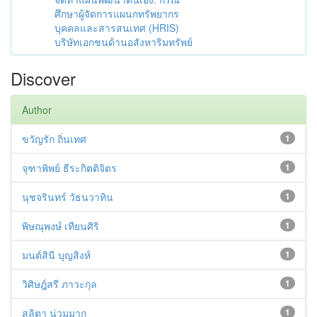
ศึกษาผู้จัดการแผนกทรัพยากร
บุคคลและสารสนเทศ (HRIS)
บริษัทเอกชนด้านอสังหาริมทรัพย์
Discover
Author
ขวัญรัก ถิ่นเทศ
1
จุฑาพิพย์ ธีระกิตติจิตร
1
นุชจรินทร์ วัธนวาทิน
1
พิษณุพงษ์ เทียนศิริ
1
มนต์สินี บุญสิงห์
1
วิศิษฎ์สรี ภาวะกุล
1
สุลิตา น่วมมาก
1