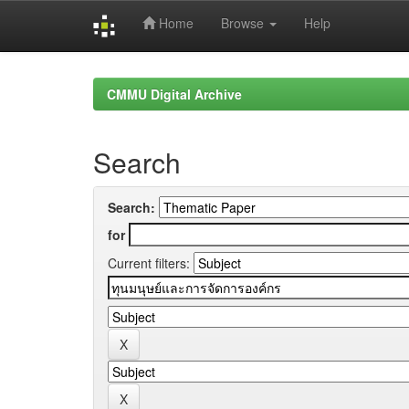
Home
Browse
Help
Skip
navigation
CMMU Digital Archive
Search
Search:
for
Current filters: