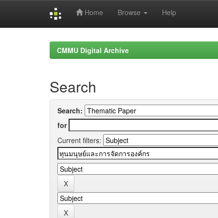
Home
Browse
Help
Skip
navigation
CMMU Digital Archive
Search
Search:
for
Current filters: