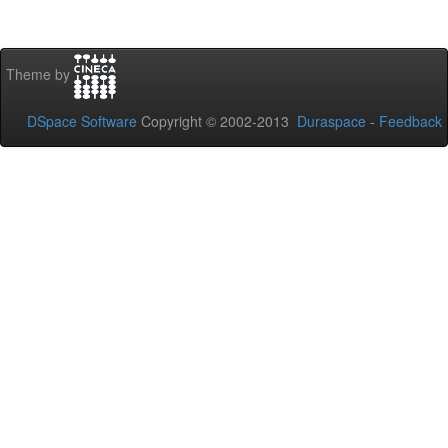
Theme by
DSpace Software
Copyright © 2002-2013
Duraspace
-
Feedback