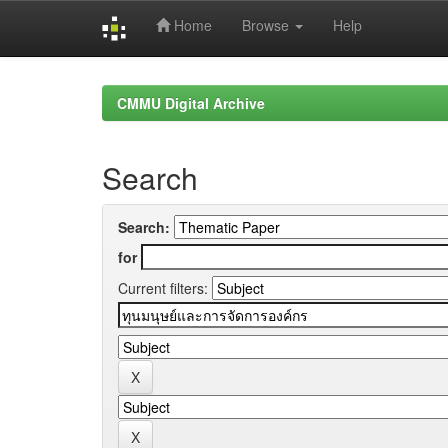
Home
Browse
Help
Skip
navigation
CMMU Digital Archive
Search
Search:
for
Current filters: