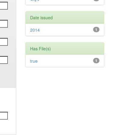
Date issued
2014
1
Has File(s)
true
1