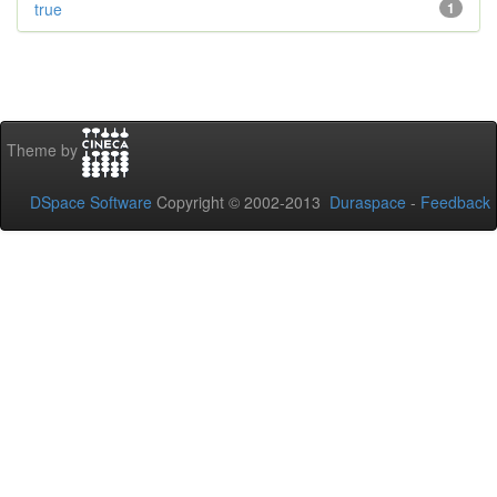
true
1
Theme by
DSpace Software
Copyright © 2002-2013
Duraspace
-
Feedback