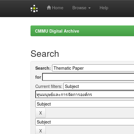
Home
Browse
Help
Skip
navigation
CMMU Digital Archive
Search
Search:
for
Current filters: