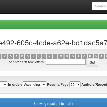
7e492-605c-4cde-a62e-bd1dac5a
C
D
E
F
G
H
I
J
K
L
M
N
O
P
Q
R
S
T
or enter first few letters:
In order:
Results/Page
Authors/Record
Showing results 1 to 1 of 1