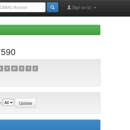
Sign on to:
7590
U
V
W
X
Y
Z
: