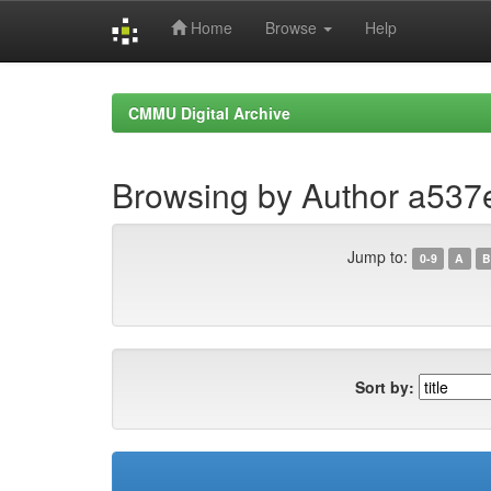
Home
Browse
Help
Skip
navigation
CMMU Digital Archive
Browsing by Author a53
Jump to:
0-9
A
B
Sort by: