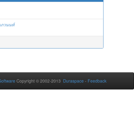
นภวนนท์
oftware
Copyright © 2002-2013
Duraspace
-
Feedback