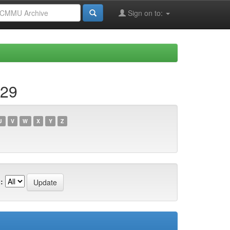
Sign on to:
329
U
V
W
X
Y
Z
: