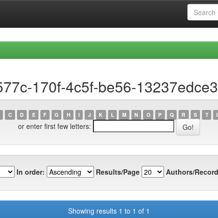
0577c-170f-4c5f-be56-13237edce
C
D
E
F
G
H
I
J
K
L
M
N
O
P
Q
R
S
T
or enter first few letters:
In order:
Results/Page
Authors/Record
Showing results 1 to 1 of 1