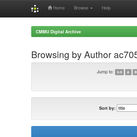
Home
Browse
Help
Skip
navigation
CMMU Digital Archive
Browsing by Author ac7
Jump to:
0-9
A
B
Sort by: