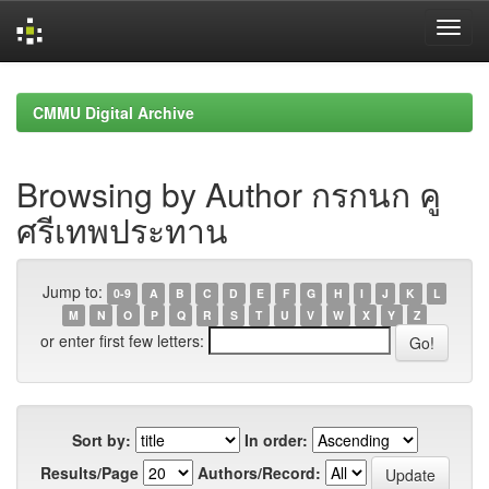
Skip
navigation
CMMU Digital Archive
Browsing by Author กรกนก คู
ศรีเทพประทาน
Jump to:
0-9
A
B
C
D
E
F
G
H
I
J
K
L
M
N
O
P
Q
R
S
T
U
V
W
X
Y
Z
or enter first few letters:
Sort by:
In order:
Results/Page
Authors/Record: