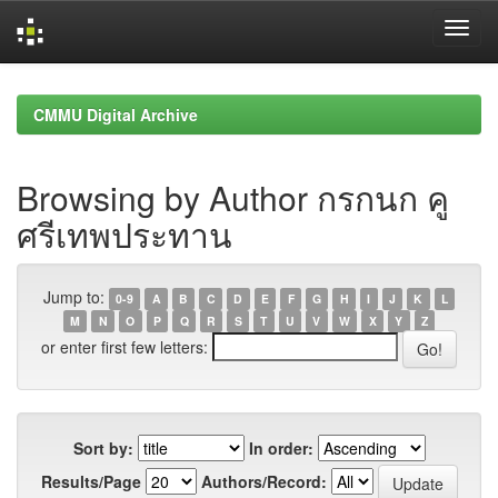
Skip
navigation
CMMU Digital Archive
Browsing by Author กรกนก คู
ศรีเทพประทาน
Jump to:
0-9
A
B
C
D
E
F
G
H
I
J
K
L
M
N
O
P
Q
R
S
T
U
V
W
X
Y
Z
or enter first few letters:
Sort by:
In order:
Results/Page
Authors/Record: