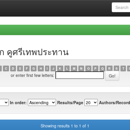
ก คูศรีเทพประทาน
C
D
E
F
G
H
I
J
K
L
M
N
O
P
Q
R
S
T
or enter first few letters:
In order:
Results/Page
Authors/Record
Showing results 1 to 1 of 1