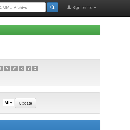
Sign on to:
U
V
W
X
Y
Z
: