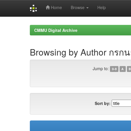
Home
Browse
Help
Skip
navigation
CMMU Digital Archive
Browsing by Author กรกน
Jump to:
0-9
A
B
Sort by: