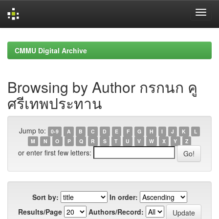
Skip
navigation
CMMU Digital Archive
Browsing by Author กรกนก คู
ศรีเทพประทาน
Jump to:
0-9
A
B
C
D
E
F
G
H
I
J
K
L
M
N
O
P
Q
R
S
T
U
V
W
X
Y
Z
or enter first few letters:
Sort by:
In order:
Results/Page
Authors/Record: